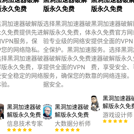
版永久免费
版永久免费
版永久免费
黑洞加速器破解版
选择黑洞加速器破
黑洞加速器破解
永久免费提供先进
解版永久免费，体
永久免费官方网
的VPN服务，保
验专业级的网络安
提供全面的VPN
护您的网络隐私。
全保护。黑洞加速
服务。选择黑洞
选择黑洞加速器破
器破解版永久免费
速器破解版永久
解版永久免费，享
提供全面的VPN
费，享受安全、
受安全稳定的网络
服务，确保您的数
靠的网络连接。
体验。
据安全。
黑洞加速器
解版永久免
黑洞加速器破
黑洞加速器破
解版永久免费
解版永久免费
游戏设计师
信息技术专家
大数据分析师