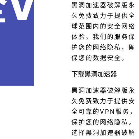
黑洞加速器破解版永
久免费致力于提供全
球范围内的安全网络
体验。我们的服务保
护您的网络隐私，确
保您的数据安全。
下载黑洞加速器
黑洞加速器破解版永
久免费致力于提供安
全可靠的VPN服务，
保护您的网络隐私。
选择黑洞加速器破解