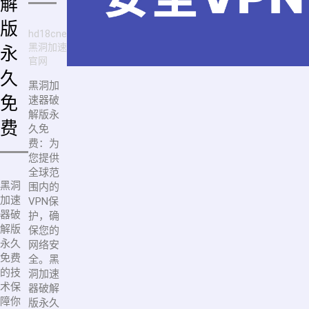
解
版
hd18cne
黑洞加速
永
官网
久
黑洞加
免
速器破
解版永
费
久免
费：为
您提供
全球范
黑洞
围内的
加速
VPN保
器破
护，确
解版
保您的
永久
网络安
免费
全。黑
的技
洞加速
术保
器破解
障你
版永久