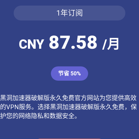
1年订阅
87.58
CNY
/月
节省 50%
黑洞加速器破解版永久免费官方网站为您提供高效
的VPN服务。选择黑洞加速器破解版永久免费，保
护您的网络隐私和数据安全。