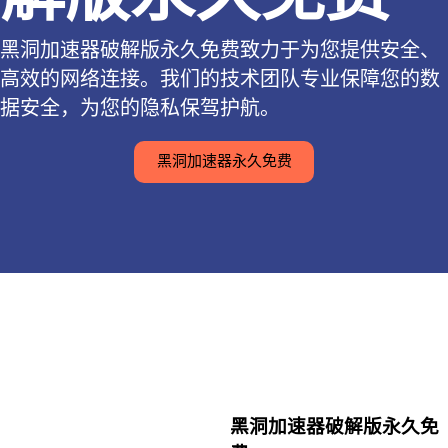
黑洞加速器破解版永久免费致力于为您提供安全、
高效的网络连接。我们的技术团队专业保障您的数
据安全，为您的隐私保驾护航。
黑洞加速器永久免费
黑洞加速器破解版永久免