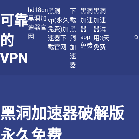
hd18cn
黑洞
下
黑洞
黑洞
可靠
黑洞加
vp(永久
载
加速
加速
速器官
免费)加
黑
器
器试
的
网
app
速器下
洞
用3天
免费
载官网
加
免费
VPN
速
器
黑洞加速器破解版
永久免费