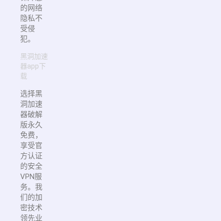
的网络
隐私不
受侵
犯。
黑洞加速
器app下
载
选择黑
洞加速
器破解
版永久
免费，
享受官
方认证
的安全
VPN服
务。我
们的加
密技术
领先业