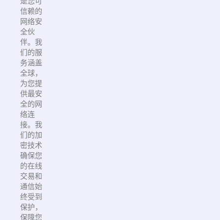
是您可
信赖的
网络安
全伙
伴。我
们的服
务涵盖
全球，
为您提
供最安
全的网
络连
接。我
们的加
密技术
确保您
的在线
交易和
通信始
终受到
保护，
保障您